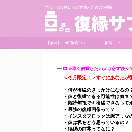
元彼との復縁に悩む女性のための栄養剤
【無料】LINE復縁占い
復縁占い
※早く復縁したい人は必ず読ん
＜今月限定！＞すぐにあなたが復
・何が復縁のきっかけになるの
・彼と復縁できる可能性は何％
・既読無視でも復縁できるって
・最強の復縁画像って？
・インスタブロックは脈アリな
・彼は私をどう思っているの？
・復縁の前兆ってなに？