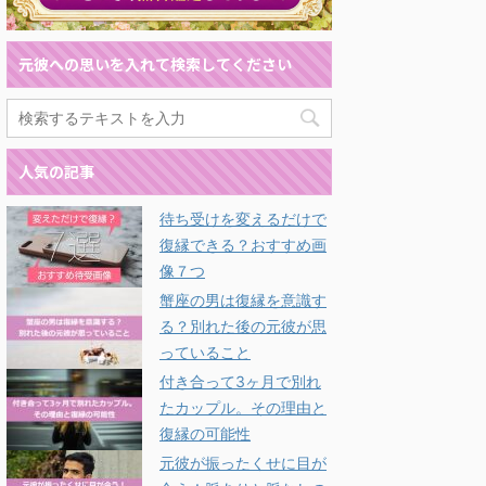
元彼への思いを入れて検索してください
人気の記事
待ち受けを変えるだけで
復縁できる？おすすめ画
像７つ
蟹座の男は復縁を意識す
る？別れた後の元彼が思
っていること
付き合って3ヶ月で別れ
たカップル。その理由と
復縁の可能性
元彼が振ったくせに目が