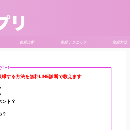
復縁診断
復縁テクニック
復縁方法
で！！
縁する方法を無料LINE診断で教えます
？
？
ホント？
の？