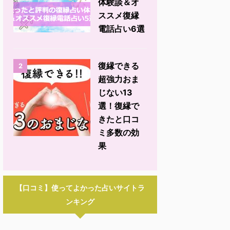
体験談＆オ
ススメ復縁
電話占い6選
復縁できる
2
超強力おま
じない13
選！復縁で
きたと口コ
ミ多数の効
果
【口コミ】使ってよかった占いサイトラ
ンキング