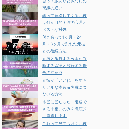
合う！脈ありと脈なしの
視線の違い
酔って連絡してくる元彼
は何が目的？彼の心理と
ベストな対処
付き合って1ヶ月・2ヶ
月・3ヶ月で別れた元彼
との復縁方法
元彼と旅行するべきか判
断する基準と旅行する場
合の注意点
元彼が「いいね」をする
リアルな本音＆復縁につ
なげる方法
本当に当たった「復縁で
きる手相」のみを徹底的
に厳選します
これって当てつけ？元彼