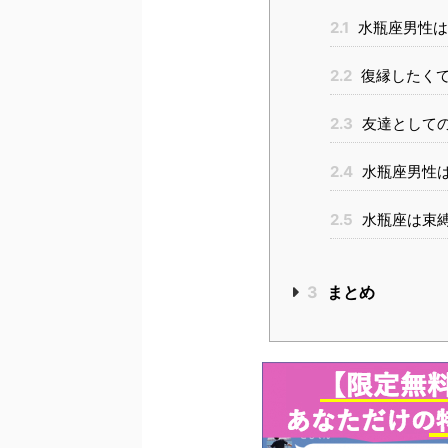
2.1
水瓶座男性は
2.2
復縁したく
2.3
友達として
2.4
水瓶座男性
2.5
水瓶座は束
3
まとめ