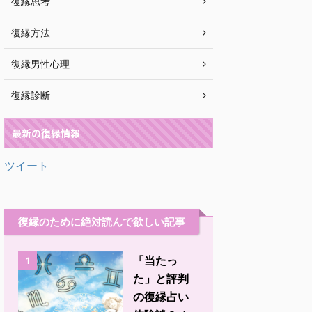
復縁思考
復縁方法
復縁男性心理
復縁診断
最新の復縁情報
ツイート
復縁のために絶対読んで欲しい記事
「当たっ
1
た」と評判
の復縁占い