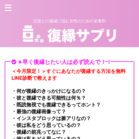
元彼との復縁に悩む女性のための栄養剤
※早く復縁したい人は必ず読んで！！
＜今月限定！＞すぐにあなたが復縁する方法を無料
LINE診断で教えます
・何が復縁のきっかけになるの？
・彼と復縁できる可能性は何％？
・既読無視でも復縁できるってホント？
・最強の復縁画像って？
・インスタブロックは脈アリなの？
・彼は私をどう思っているの？
・復縁の前兆ってなに？
・彼は私をどう思っているの？