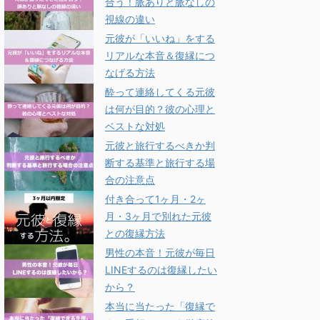
合う！脈ありと脈なしの
視線の違い
元彼が「いいね」をする
リアルな本音＆復縁につ
なげる方法
酔って連絡してくる元彼
は何が目的？彼の心理と
ベストな対処
元彼と旅行するべきか判
断する基準と旅行する場
合の注意点
付き合って1ヶ月・2ヶ
月・3ヶ月で別れた元彼
との復縁方法
男性の本音！元彼が毎日
LINEするのは復縁したい
から？
本当に当たった「復縁で