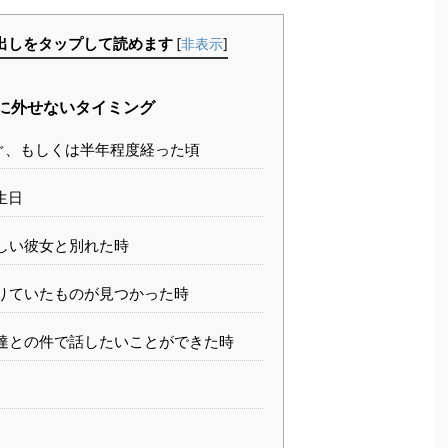
出しをタップして読めます
[
非表示
]
に外せないタイミング
ぐ、もしくは半年程度経った頃
生日
しい彼女と別れた時
りていたものが見つかった時
達との件で話したいことができた時