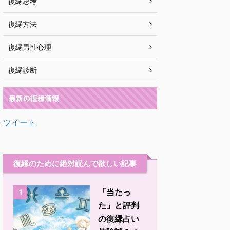
復縁思考
復縁方法
復縁男性心理
復縁診断
最新の復縁情報
ツイート
復縁のために絶対読んで欲しい記事
「当たっ
1
た」と評判
の復縁占い