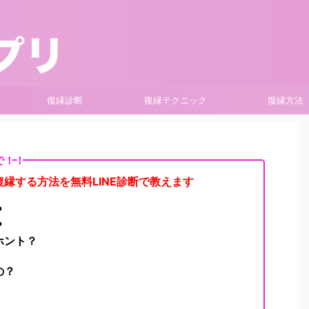
復縁診断
復縁テクニック
復縁方法
で！！
縁する方法を無料LINE診断で教えます
？
？
ホント？
の？