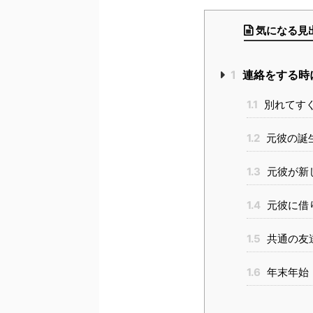
気になる見
1
連絡をする時
1.1
別れてす
1.2
元彼の誕
1.3
元彼が新
1.4
元彼に借
1.5
共通の友
1.6
年末年始