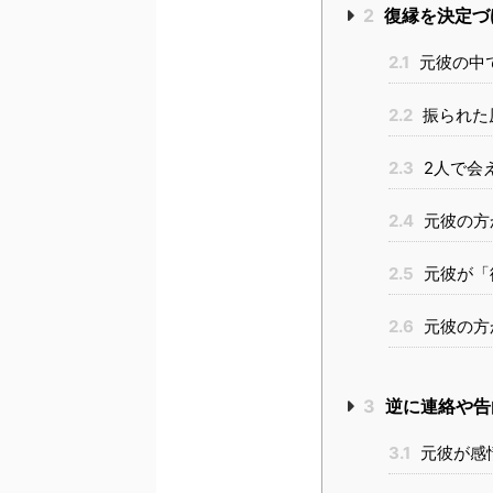
2
復縁を決定づ
2.1
元彼の中
2.2
振られた
2.3
2人で会
2.4
元彼の方
2.5
元彼が「
2.6
元彼の方
3
逆に連絡や告
3.1
元彼が感