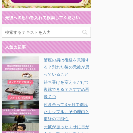
元彼への思いを入れて検索してください
人気の記事
蟹座の男は復縁を意識す
る？別れた後の元彼が思
っていること
待ち受けを変えるだけで
復縁できる？おすすめ画
像７つ
付き合って3ヶ月で別れ
たカップル。その理由と
復縁の可能性
元彼が振ったくせに目が