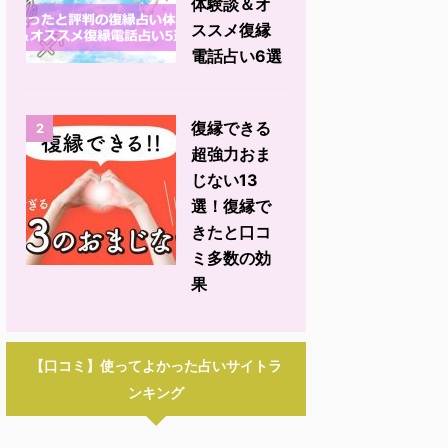
体験談＆オ
ススメ復縁
電話占い6選
復縁できる
2
超強力おま
じない13
選！復縁で
きたと口コ
ミ多数の効
果
【口コミ】使ってよかった占いサイトラ
ンキング