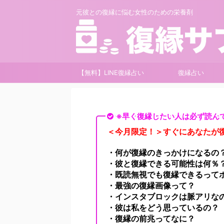
元彼との復縁に悩む女性のための栄養剤
【無料】LINE復縁占い
復縁占い
※早く復縁したい人は必ず読ん
＜今月限定！＞すぐにあなたが復
・何が復縁のきっかけになるの
・彼と復縁できる可能性は何％
・既読無視でも復縁できるって
・最強の復縁画像って？
・インスタブロックは脈アリな
・彼は私をどう思っているの？
・復縁の前兆ってなに？