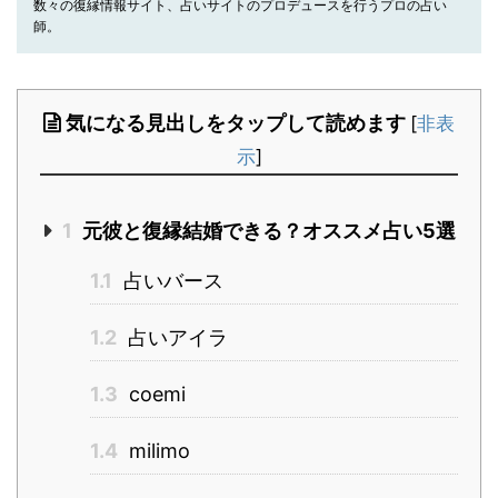
数々の復縁情報サイト、占いサイトのプロデュースを行うプロの占い
師。
気になる見出しをタップして読めます
[
非表
示
]
1
元彼と復縁結婚できる？オススメ占い5選
1.1
占いバース
1.2
占いアイラ
1.3
coemi
1.4
milimo