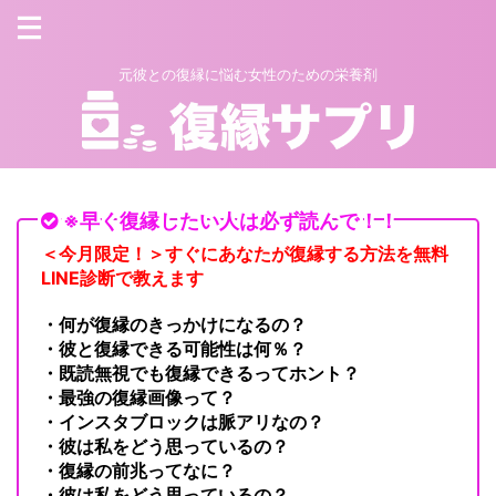
元彼との復縁に悩む女性のための栄養剤
※早く復縁したい人は必ず読んで！！
＜今月限定！＞すぐにあなたが復縁する方法を無料
LINE診断で教えます
・何が復縁のきっかけになるの？
・彼と復縁できる可能性は何％？
・既読無視でも復縁できるってホント？
・最強の復縁画像って？
・インスタブロックは脈アリなの？
・彼は私をどう思っているの？
・復縁の前兆ってなに？
・彼は私をどう思っているの？