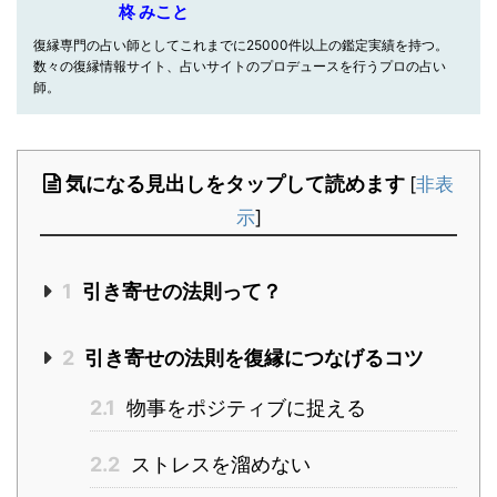
柊 みこと
復縁専門の占い師としてこれまでに25000件以上の鑑定実績を持つ。
数々の復縁情報サイト、占いサイトのプロデュースを行うプロの占い
師。
気になる見出しをタップして読めます
[
非表
示
]
1
引き寄せの法則って？
2
引き寄せの法則を復縁につなげるコツ
2.1
物事をポジティブに捉える
2.2
ストレスを溜めない