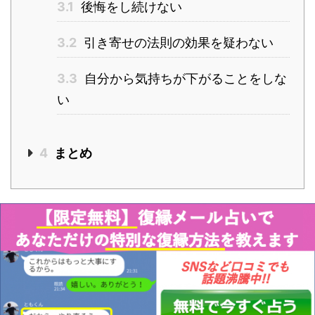
3.1
後悔をし続けない
3.2
引き寄せの法則の効果を疑わない
3.3
自分から気持ちが下がることをしな
い
4
まとめ