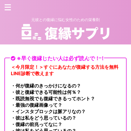
元彼との復縁に悩む女性のための栄養剤
※早く復縁したい人は必ず読んで！！
＜今月限定！＞すぐにあなたが復縁する方法を無料
LINE診断で教えます
・何が復縁のきっかけになるの？
・彼と復縁できる可能性は何％？
・既読無視でも復縁できるってホント？
・最強の復縁画像って？
・インスタブロックは脈アリなの？
・彼は私をどう思っているの？
・復縁の前兆ってなに？
・彼は私をどう思っているの？