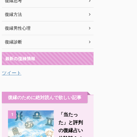
復縁思考
復縁方法
復縁男性心理
復縁診断
最新の復縁情報
ツイート
復縁のために絶対読んで欲しい記事
「当たっ
1
た」と評判
の復縁占い