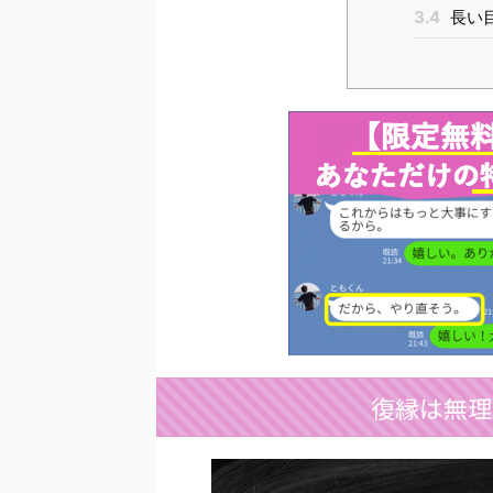
3.4
長い
復縁は無理