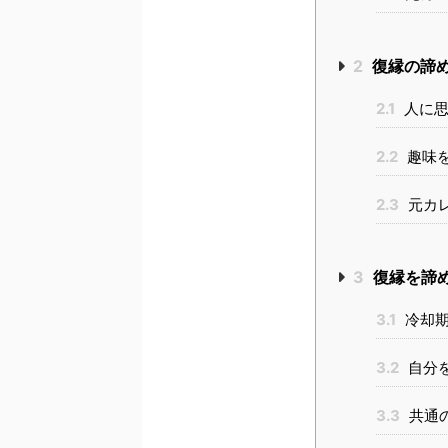
2
復縁の諦
2.1
人に思
2.2
趣味
2.3
元カ
3
復縁を諦
3.1
冷却期
3.2
自分
3.3
共通