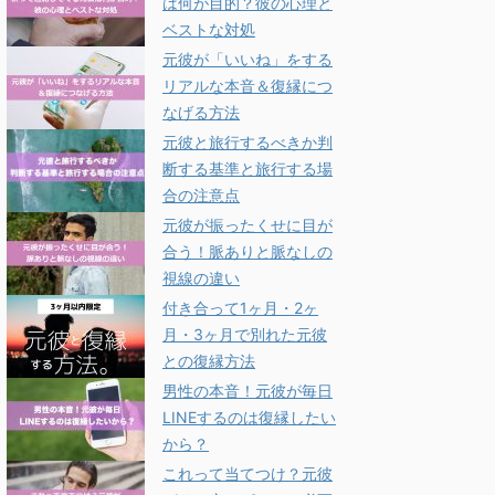
は何が目的？彼の心理と
ベストな対処
元彼が「いいね」をする
リアルな本音＆復縁につ
なげる方法
元彼と旅行するべきか判
断する基準と旅行する場
合の注意点
元彼が振ったくせに目が
合う！脈ありと脈なしの
視線の違い
付き合って1ヶ月・2ヶ
月・3ヶ月で別れた元彼
との復縁方法
男性の本音！元彼が毎日
LINEするのは復縁したい
から？
これって当てつけ？元彼