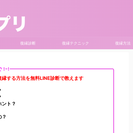
復縁診断
復縁テクニック
復縁方法
で！！
縁する方法を無料LINE診断で教えます
？
？
ホント？
の？