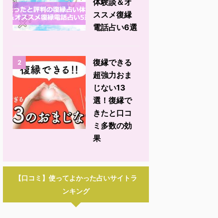
体験談＆オ
ススメ復縁
電話占い6選
復縁できる
2
超強力おま
じない13
選！復縁で
きたと口コ
ミ多数の効
果
【口コミ】使ってよかった占いサイトラ
ンキング