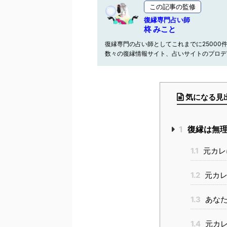
この記事の監修
復縁専門占い師
柊 みこと
復縁専門の占い師としてこれまでに25000
数々の復縁情報サイト、占いサイトのプロデ
気になる見
1
復縁は無理
1.1
元カレ
1.2
元カレ
1.3
あなた
1.4
元カレ