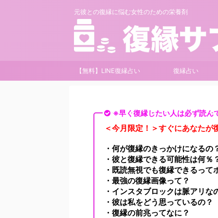
元彼との復縁に悩む女性のための栄養剤
【無料】LINE復縁占い
復縁占い
※早く復縁したい人は必ず読ん
＜今月限定！＞すぐにあなたが復
・何が復縁のきっかけになるの
・彼と復縁できる可能性は何％
・既読無視でも復縁できるって
・最強の復縁画像って？
・インスタブロックは脈アリな
・彼は私をどう思っているの？
・復縁の前兆ってなに？