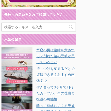
元彼への思いを入れて検索してください
人気の記事
蟹座の男は復縁を意識す
る？別れた後の元彼が思
っていること
待ち受けを変えるだけで
復縁できる？おすすめ画
像７つ
付き合って3ヶ月で別れ
たカップル。その理由と
復縁の可能性
酔って連絡してくる元彼