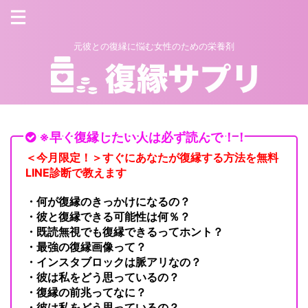
元彼との復縁に悩む女性のための栄養剤
※早く復縁したい人は必ず読んで！！
＜今月限定！＞すぐにあなたが復縁する方法を無料
LINE診断で教えます
・何が復縁のきっかけになるの？
・彼と復縁できる可能性は何％？
・既読無視でも復縁できるってホント？
・最強の復縁画像って？
・インスタブロックは脈アリなの？
・彼は私をどう思っているの？
・復縁の前兆ってなに？
・彼は私をどう思っているの？