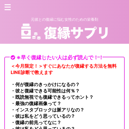
元彼との復縁に悩む女性のための栄養剤
※早く復縁したい人は必ず読んで！！
＜今月限定！＞すぐにあなたが復縁する方法を無料
LINE診断で教えます
・何が復縁のきっかけになるの？
・彼と復縁できる可能性は何％？
・既読無視でも復縁できるってホント？
・最強の復縁画像って？
・インスタブロックは脈アリなの？
・彼は私をどう思っているの？
・復縁の前兆ってなに？
・彼は私をどう思っているの？