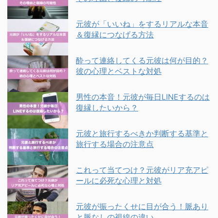
元彼が「いいね」をするリアルな本音
＆復縁につなげる方法
酔って連絡してくる元彼は何が目的？
彼の心理とベストな対処
男性の本音！元彼が毎日LINEするのは
復縁したいから？
元彼と旅行するべきか判断する基準と
旅行する場合の注意点
これって当てつけ？元彼がリア充アピ
ールに必死な心理と対処
元彼が振ったくせに目が合う！脈あり
と脈なしの視線の違い