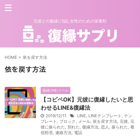
元彼との復縁に悩む女性のための栄養剤
HOME
>
依を戻す方法
依を戻す方法
復縁LINE/メール
【コピペOK】元彼に復縁したいと思
わせるLINE&復縁法
2019/12/11
LINE
,
LINEテンプレート
,
テン
プレート
,
ブロック
,
メール
,
依を戻す方法
,
元彼
,
元
彼に振られた
,
別れた
,
復縁方法
,
恋人
,
振られた
,
着
信拒否
,
連絡方法
,
電話