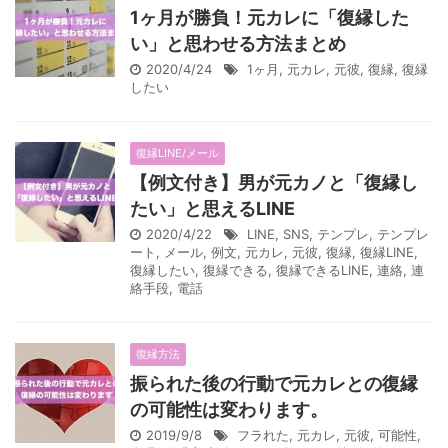
1ヶ月が勝負！元カレに「復縁した
い」と思わせる方法まとめ
2020/4/24
1ヶ月
,
元カレ
,
元彼
,
復縁
,
復縁
したい
復縁LINE/メール
【例文付き】男が元カノと「復縁し
たい」と思えるLINE
2020/4/22
LINE
,
SNS
,
テンプレ
,
テンプレ
ート
,
メール
,
例文
,
元カレ
,
元彼
,
復縁
,
復縁LINE
,
復縁したい
,
復縁できる
,
復縁できるLINE
,
連絡
,
連
絡手段
,
電話
復縁方法
振られた後の行動で元カレとの復縁
の可能性は変わります。
2019/9/8
フラれた
,
元カレ
,
元彼
,
可能性
,