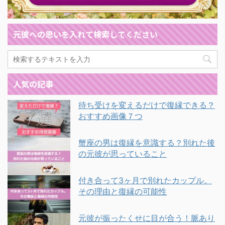
元彼への思いを入れて検索してください
人気の記事
待ち受けを変えるだけで復縁できる？
おすすめ画像７つ
蟹座の男は復縁を意識する？別れた後
の元彼が思っていること
付き合って3ヶ月で別れたカップル。
その理由と復縁の可能性
元彼が振ったくせに目が合う！脈あり