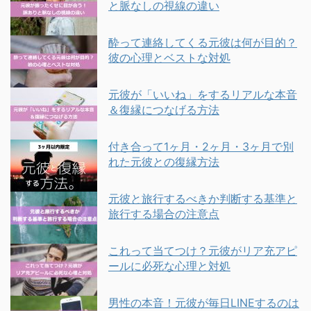
と脈なしの視線の違い
酔って連絡してくる元彼は何が目的？
彼の心理とベストな対処
元彼が「いいね」をするリアルな本音
＆復縁につなげる方法
付き合って1ヶ月・2ヶ月・3ヶ月で別
れた元彼との復縁方法
元彼と旅行するべきか判断する基準と
旅行する場合の注意点
これって当てつけ？元彼がリア充アピ
ールに必死な心理と対処
男性の本音！元彼が毎日LINEするのは