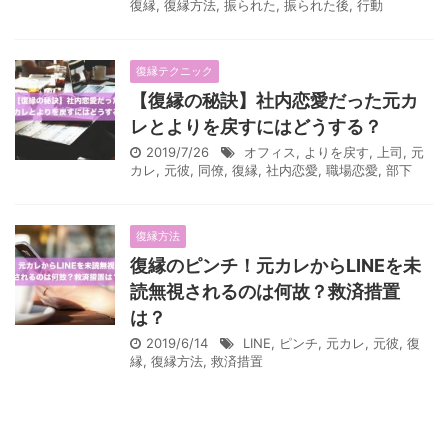
復縁
,
復縁方法
,
振られた
,
振られた後
,
行動
復縁テクニック
【復縁の秘訣】社内恋愛だった元カ
レとよりを戻すにはどうする？
2019/7/26
オフィス
,
よりを戻す
,
上司
,
元
カレ
,
元彼
,
同僚
,
復縁
,
社内恋愛
,
職場恋愛
,
部下
復縁方法
復縁のピンチ！元カレからLINEを未
読無視されるのは何故？救済措置
は？
2019/6/14
LINE
,
ピンチ
,
元カレ
,
元彼
,
復
縁
,
復縁方法
,
救済措置