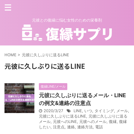
元彼との復縁に悩む女性のための栄養剤
HOME
>
元彼に久しぶりに送るLINE
元彼に久しぶりに送るLINE
復縁LINE/メール
元彼に久しぶりに送るメール・LINE
の例文&連絡の注意点
2020/3/27
LINE
,
いつ
,
タイミング
,
メール
,
元彼に久しぶりに送るLINE
,
元彼に久しぶりに送る
メール
,
元彼へのLINE
,
元彼へのメール
,
復縁
,
復縁
したい
,
注意点
,
連絡
,
連絡方法
,
電話