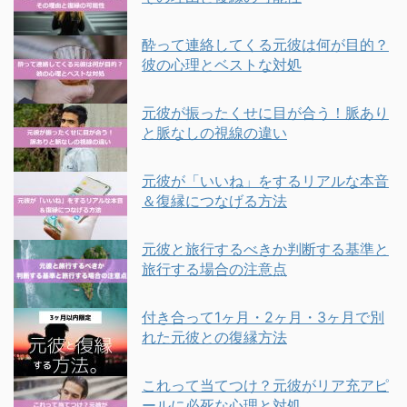
酔って連絡してくる元彼は何が目的？
彼の心理とベストな対処
元彼が振ったくせに目が合う！脈あり
と脈なしの視線の違い
元彼が「いいね」をするリアルな本音
＆復縁につなげる方法
元彼と旅行するべきか判断する基準と
旅行する場合の注意点
付き合って1ヶ月・2ヶ月・3ヶ月で別
れた元彼との復縁方法
これって当てつけ？元彼がリア充アピ
ールに必死な心理と対処