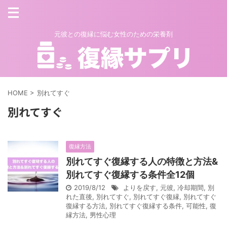
元彼との復縁に悩む女性のための栄養剤
HOME
>
別れてすぐ
別れてすぐ
復縁方法
別れてすぐ復縁する人の特徴と方法&
別れてすぐ復縁する条件全12個
2019/8/12
よりを戻す
,
元彼
,
冷却期間
,
別
れた直後
,
別れてすぐ
,
別れてすぐ復縁
,
別れてすぐ
復縁する方法
,
別れてすぐ復縁する条件
,
可能性
,
復
縁方法
,
男性心理