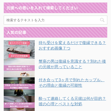
元彼への思いを入れて検索してください
人気の記事
待ち受けを変えるだけで復縁できる？
おすすめ画像７つ
蟹座の男は復縁を意識する？別れた後
の元彼が思っていること
付き合って3ヶ月で別れたカップル。
その理由と復縁の可能性
酔って連絡してくる元彼は何が目的？
彼の心理とベストな対処