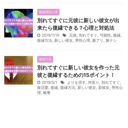
復縁男性心理
別れてすぐに元彼に新しい彼女が出
来たら復縁できる？心理と対処法
2019/7/19
元彼
,
別れてすぐ
,
可能性
,
復縁
,
復縁方法
,
新しい彼女
,
男性心理
,
脈アリ
,
脈ナシ
復縁方法
別れてすぐに新しい彼女を作った元
彼と復縁するための15ポイント！
2019/5/1
よりを戻す
,
仲直り
,
別れてすぐ
,
復活愛
,
復縁
,
復縁方法
,
新しい彼女
,
新彼女
,
男性心
理
,
略奪