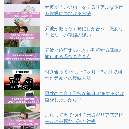
元彼が「いいね」をするリアルな本音
＆復縁につなげる方法
元彼が振ったくせに目が合う！脈あり
と脈なしの視線の違い
元彼と旅行するべきか判断する基準と
旅行する場合の注意点
付き合って1ヶ月・2ヶ月・3ヶ月で別
れた元彼との復縁方法
男性の本音！元彼が毎日LINEするのは
復縁したいから？
これって当てつけ？元彼がリア充アピ
ールに必死な心理と対処