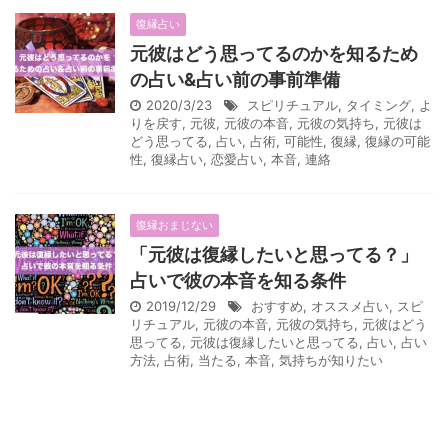
復縁占い
元彼はどう思ってるのかを知るため
の占い&占い前の事前準備
2020/3/23
スピリチュアル
,
タイミング
,
よ
りを戻す
,
元彼
,
元彼の本音
,
元彼の気持ち
,
元彼は
どう思ってる
,
占い
,
占術
,
可能性
,
復縁
,
復縁の可能
性
,
復縁占い
,
恋愛占い
,
本音
,
連絡
復縁おまじない
「元彼は復縁したいと思ってる？」
占いで彼の本音を知る条件
2019/12/29
おすすめ
,
オススメ占い
,
スピ
リチュアル
,
元彼の本音
,
元彼の気持ち
,
元彼はどう
思ってる
,
元彼は復縁したいと思ってる
,
占い
,
占い
方法
,
占術
,
当たる
,
本音
,
気持ちが知りたい