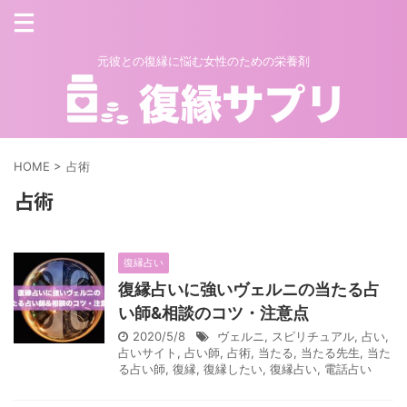
元彼との復縁に悩む女性のための栄養剤
HOME
>
占術
占術
復縁占い
復縁占いに強いヴェルニの当たる占
い師&相談のコツ・注意点
2020/5/8
ヴェルニ
,
スピリチュアル
,
占い
,
占いサイト
,
占い師
,
占術
,
当たる
,
当たる先生
,
当た
る占い師
,
復縁
,
復縁したい
,
復縁占い
,
電話占い