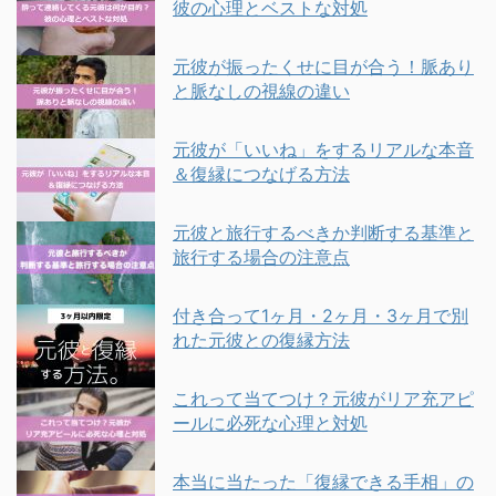
彼の心理とベストな対処
元彼が振ったくせに目が合う！脈あり
と脈なしの視線の違い
元彼が「いいね」をするリアルな本音
＆復縁につなげる方法
元彼と旅行するべきか判断する基準と
旅行する場合の注意点
付き合って1ヶ月・2ヶ月・3ヶ月で別
れた元彼との復縁方法
これって当てつけ？元彼がリア充アピ
ールに必死な心理と対処
本当に当たった「復縁できる手相」の