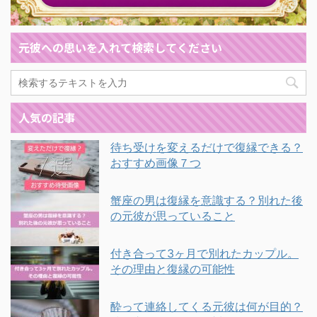
元彼への思いを入れて検索してください
人気の記事
待ち受けを変えるだけで復縁できる？
おすすめ画像７つ
蟹座の男は復縁を意識する？別れた後
の元彼が思っていること
付き合って3ヶ月で別れたカップル。
その理由と復縁の可能性
酔って連絡してくる元彼は何が目的？