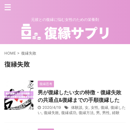
元彼との復縁に悩む女性のための栄養剤
HOME
>
復縁失敗
復縁失敗
復縁思考
男が復縁したい女の特徴・復縁失敗
の共通点&復縁までの手順復縁した
2020/4/19
体験談
,
女
,
女性
,
復縁
,
復縁した
い
,
復縁失敗
,
復縁成功
,
復縁方法
,
男
,
男性
,
経験