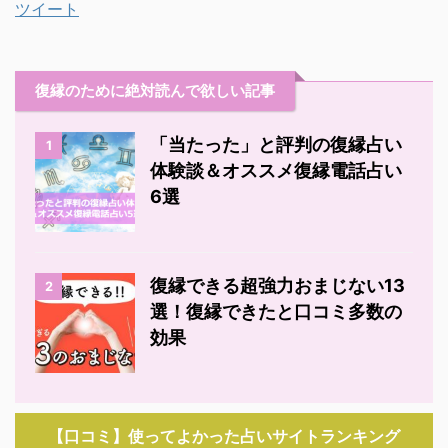
ツイート
復縁のために絶対読んで欲しい記事
「当たった」と評判の復縁占い
1
体験談＆オススメ復縁電話占い
6選
復縁できる超強力おまじない13
2
選！復縁できたと口コミ多数の
効果
【口コミ】使ってよかった占いサイトランキング