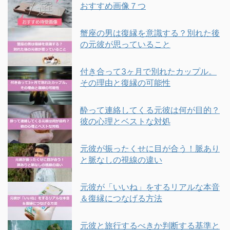
おすすめ画像７つ
蟹座の男は復縁を意識する？別れた後
の元彼が思っていること
付き合って3ヶ月で別れたカップル。
その理由と復縁の可能性
酔って連絡してくる元彼は何が目的？
彼の心理とベストな対処
元彼が振ったくせに目が合う！脈あり
と脈なしの視線の違い
元彼が「いいね」をするリアルな本音
＆復縁につなげる方法
元彼と旅行するべきか判断する基準と