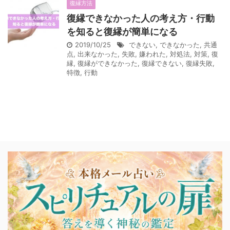
復縁方法
復縁できなかった人の考え方・行動
を知ると復縁が簡単になる
2019/10/25
できない
,
できなかった
,
共通
点
,
出来なかった
,
失敗
,
嫌われた
,
対処法
,
対策
,
復
縁
,
復縁ができなかった
,
復縁できない
,
復縁失敗
,
特徴
,
行動