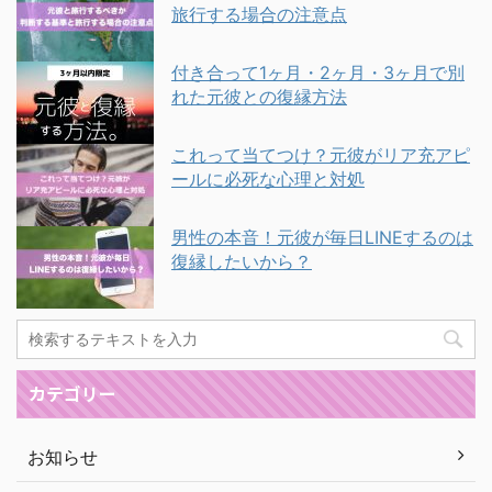
旅行する場合の注意点
付き合って1ヶ月・2ヶ月・3ヶ月で別
れた元彼との復縁方法
これって当てつけ？元彼がリア充アピ
ールに必死な心理と対処
男性の本音！元彼が毎日LINEするのは
復縁したいから？
カテゴリー
お知らせ