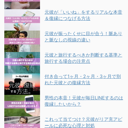
元彼が「いいね」をするリアルな本音
＆復縁につなげる方法
元彼が振ったくせに目が合う！脈あり
と脈なしの視線の違い
元彼と旅行するべきか判断する基準と
旅行する場合の注意点
付き合って1ヶ月・2ヶ月・3ヶ月で別
れた元彼との復縁方法
男性の本音！元彼が毎日LINEするのは
復縁したいから？
これって当てつけ？元彼がリア充アピ
ールに必死な心理と対処