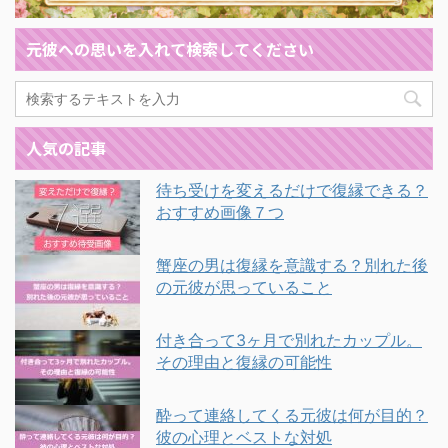
元彼への思いを入れて検索してください
人気の記事
待ち受けを変えるだけで復縁できる？
おすすめ画像７つ
蟹座の男は復縁を意識する？別れた後
の元彼が思っていること
付き合って3ヶ月で別れたカップル。
その理由と復縁の可能性
酔って連絡してくる元彼は何が目的？
彼の心理とベストな対処