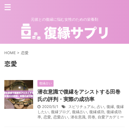
元彼との復縁に悩む女性のための栄養剤
HOME
>
恋愛
恋愛
復縁占い
潜在意識で復縁をアシストする田巻
氏の評判・実際の成功率
2020/5/1
スピリチュアル
,
占い
,
復縁
,
復縁
したい
,
復縁ブログ
,
復縁占い
,
復縁成功
,
復縁成功
率
,
恋愛
,
恋愛占い
,
潜在意識
,
田巻
,
自愛アカデミー