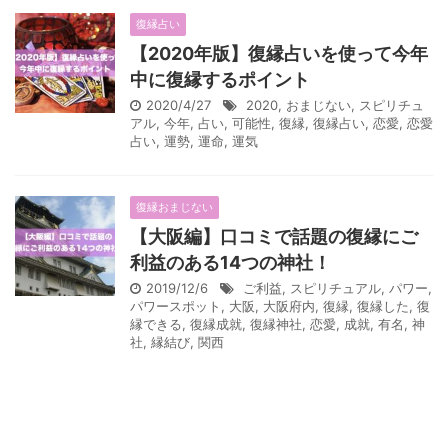
復縁占い
【2020年版】復縁占いを使って今年
中に復縁するポイント
2020/4/27
2020
,
おまじない
,
スピリチュ
アル
,
今年
,
占い
,
可能性
,
復縁
,
復縁占い
,
恋愛
,
恋愛
占い
,
運勢
,
運命
,
運気
復縁おまじない
【大阪編】口コミで話題の復縁にご
利益のある14つの神社！
2019/12/6
ご利益
,
スピリチュアル
,
パワー
,
パワースポット
,
大阪
,
大阪府内
,
復縁
,
復縁した
,
復
縁できる
,
復縁成就
,
復縁神社
,
恋愛
,
成就
,
有名
,
神
社
,
縁結び
,
関西