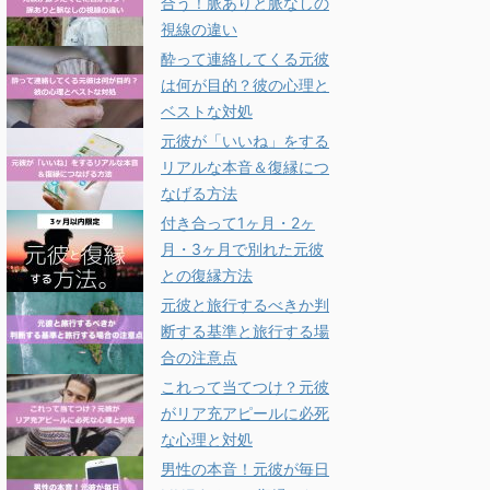
合う！脈ありと脈なしの
視線の違い
酔って連絡してくる元彼
は何が目的？彼の心理と
ベストな対処
元彼が「いいね」をする
リアルな本音＆復縁につ
なげる方法
付き合って1ヶ月・2ヶ
月・3ヶ月で別れた元彼
との復縁方法
元彼と旅行するべきか判
断する基準と旅行する場
合の注意点
これって当てつけ？元彼
がリア充アピールに必死
な心理と対処
男性の本音！元彼が毎日