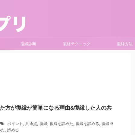
復縁診断
復縁テクニック
復縁方法
た方が復縁が簡単になる理由&復縁した人の共
ポイント
,
共通点
,
復縁
,
復縁を諦めた
,
復縁を諦める
,
復縁成
めた
,
諦める