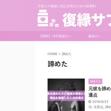
元彼との復縁に悩む女性のための栄養剤
【無料】LINE復縁占い
復縁占い
HOME
>
諦めた
諦めた
復縁方法
元彼を諦め
通点
2019/9/23
功
,
注意点
,
諦