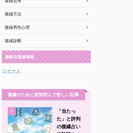
復縁思考
復縁方法
復縁男性心理
復縁診断
最新の復縁情報
ツイート
復縁のために絶対読んで欲しい記事
「当たっ
1
た」と評判
の復縁占い