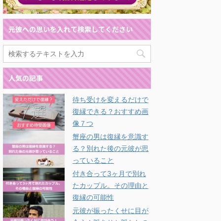
元彼への思いを入れて検索してください
人気の記事
待ち受けを変えるだけで
復縁できる？おすすめ画
像７つ
蟹座の男は復縁を意識す
る？別れた後の元彼が思
っていること
付き合って3ヶ月で別れ
たカップル。その理由と
復縁の可能性
元彼が振ったくせに目が