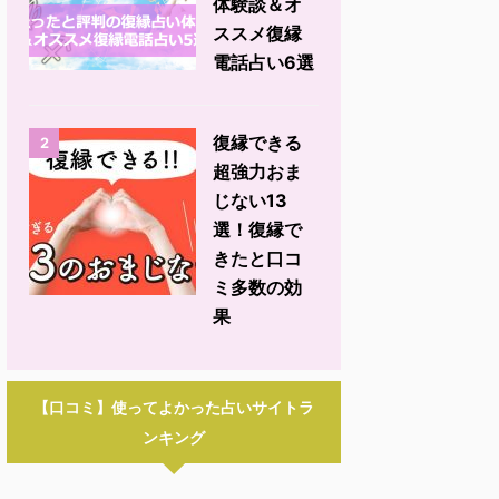
体験談＆オ
ススメ復縁
電話占い6選
復縁できる
2
超強力おま
じない13
選！復縁で
きたと口コ
ミ多数の効
果
【口コミ】使ってよかった占いサイトラ
ンキング