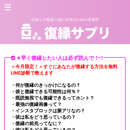
元彼との復縁に悩む女性のための栄養剤
※早く復縁したい人は必ず読んで！！
＜今月限定！＞すぐにあなたが復縁する方法を無料
LINE診断で教えます
・何が復縁のきっかけになるの？
・彼と復縁できる可能性は何％？
・既読無視でも復縁できるってホント？
・最強の復縁画像って？
・インスタブロックは脈アリなの？
・彼は私をどう思っているの？
・復縁の前兆ってなに？
・彼は私をどう思っているの？