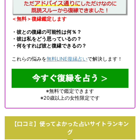
＜無料＞復縁鑑定します
・彼との復縁の可能性は何％？
・彼は私をどう思っているの？
・何をすれば彼と復縁できるの？
これらの悩みを
無料LINE復縁占い
で解決します！
※無料で鑑定できます
※20歳以上の女性限定です
【口コミ】使ってよかった占いサイトランキン
グ