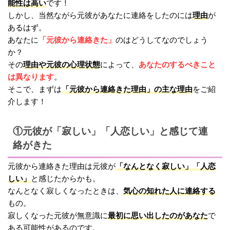
能性は高い
です！
理由
しかし、当然ながら元彼があなたに連絡をしたのには
が
あるはず。
「元彼から連絡きた」
あなたに
のはどうしてなのでしょう
か？
理由や元彼の心理状態
あなたのするべきこと
その
によって、
は異なります
。
「元彼から連絡きた理由」の主な理由
そこで、まずは
をご紹
介します！
①元彼が「寂しい」「人恋しい」と感じて連
絡がきた
「なんとなく寂しい」「人恋
元彼から連絡きた理由は元彼が
しい」
と感じたからかも。
気心の知れた人に連絡する
なんとなく寂しくなったときは、
もの。
最初に思い出したのがあなた
寂しくなった元彼が無意識に
で
ある可能性があるのです。