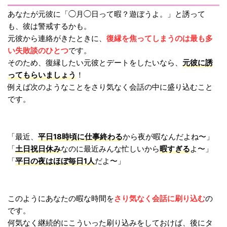
あなたが元彼に「◯月◯日って暇？遊ぼうよ。」と誘って
も、彼は警戒するかも。
復縁を焦ってしまうのは最も多
元彼から連絡がきたときに、
い失敗談のひとつ
です。
元彼に誘
そのため、復縁したい元彼とデートをしたいなら、
ってもらいましょう
！
例えば次のようなことをさり気なく会話の中に盛り込むこと
です。
平日18時頃に仕事終わる
「最近、
から夜が暇なんだよね〜」
土日祝日休み
暇すぎる
「
なのに最近みんな忙しいから
よ〜」
平日の夜はほぼ毎日1人
「
だよ〜」
さり気なく会話に刷り込む
このようにあなたの暇な時間を
の
です。
何気なく継続的にこういった刷り込みをしておけば、後にタ