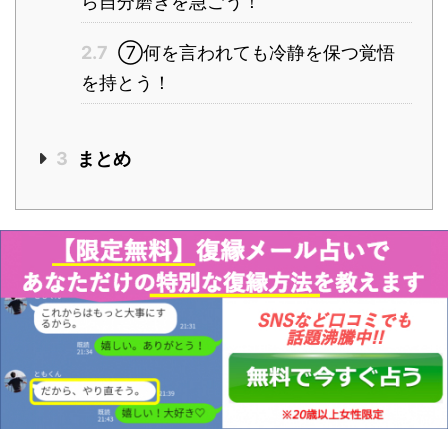
ら自分磨きを急ごう！
2.7
⑦何を言われても冷静を保つ覚悟
を持とう！
3
まとめ