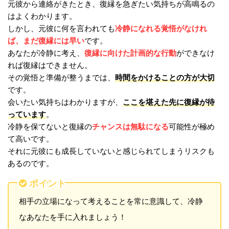
元彼から連絡がきたとき、復縁を急ぎたい気持ちが高鳴るの
はよくわかります。
冷静になれる覚悟がなけれ
しかし、元彼に何を言われても
ば、まだ復縁には早い
です。
復縁に向けた計画的な行動
あなたが冷静に考え、
ができなけ
れば復縁はできません。
時間をかけることの方が大切
その覚悟と準備が整うまでは、
です。
ここを堪えた先に復縁が待
会いたい気持ちはわかりますが、
っています
。
チャンスは無駄になる
冷静を保てないと復縁の
可能性が極め
て高いです。
それに元彼にも成長していないと感じられてしまうリスクも
あるのです。
ポイント
相手の立場になって考えることを常に意識して、冷静
なあなたを手に入れましょう！