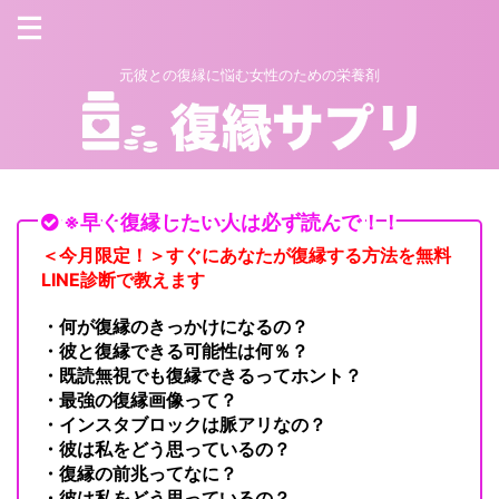
元彼との復縁に悩む女性のための栄養剤
※早く復縁したい人は必ず読んで！！
＜今月限定！＞すぐにあなたが復縁する方法を無料
LINE診断で教えます
・何が復縁のきっかけになるの？
・彼と復縁できる可能性は何％？
・既読無視でも復縁できるってホント？
・最強の復縁画像って？
・インスタブロックは脈アリなの？
・彼は私をどう思っているの？
・復縁の前兆ってなに？
・彼は私をどう思っているの？