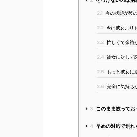
2
そっけないのは別
2.1
今の状態が彼
2.2
今は彼女より
2.3
忙しくて余裕
2.4
彼女に対して
2.5
もっと彼女に
2.6
完全に気持ち
3
このまま放ってお
4
早めの対応で別れ