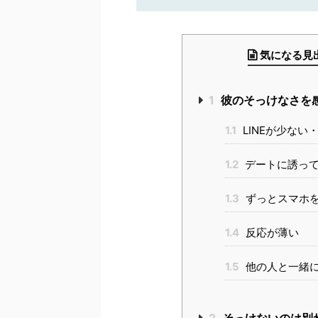
気になる見
1
彼のそっけなさを
1.1
LINEが少ない
1.2
デートに誘っ
1.3
ずっとスマホ
1.4
反応が薄い
1.5
他の人と一緒