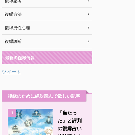
復縁思考
復縁方法
復縁男性心理
復縁診断
最新の復縁情報
ツイート
復縁のために絶対読んで欲しい記事
「当たっ
1
た」と評判
の復縁占い