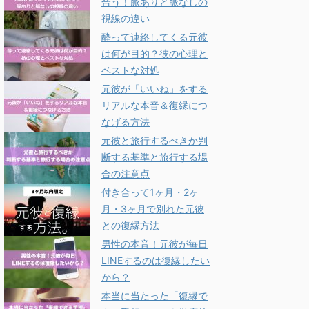
合う！脈ありと脈なしの
視線の違い
酔って連絡してくる元彼
は何が目的？彼の心理と
ベストな対処
元彼が「いいね」をする
リアルな本音＆復縁につ
なげる方法
元彼と旅行するべきか判
断する基準と旅行する場
合の注意点
付き合って1ヶ月・2ヶ
月・3ヶ月で別れた元彼
との復縁方法
男性の本音！元彼が毎日
LINEするのは復縁したい
から？
本当に当たった「復縁で