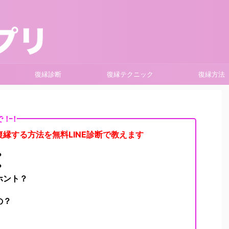
復縁診断
復縁テクニック
復縁方法
で！！
縁する方法を無料LINE診断で教えます
？
？
ホント？
の？