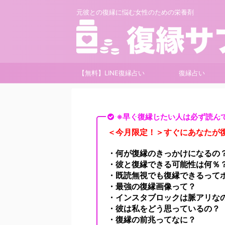
元彼との復縁に悩む女性のための栄養剤
【無料】LINE復縁占い
復縁占い
※早く復縁したい人は必ず読ん
＜今月限定！＞すぐにあなたが復
・何が復縁のきっかけになるの
・彼と復縁できる可能性は何％
・既読無視でも復縁できるって
・最強の復縁画像って？
・インスタブロックは脈アリな
・彼は私をどう思っているの？
・復縁の前兆ってなに？