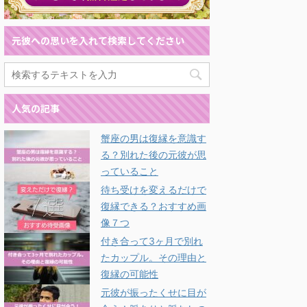
元彼への思いを入れて検索してください
人気の記事
蟹座の男は復縁を意識す
る？別れた後の元彼が思
っていること
待ち受けを変えるだけで
復縁できる？おすすめ画
像７つ
付き合って3ヶ月で別れ
たカップル。その理由と
復縁の可能性
元彼が振ったくせに目が