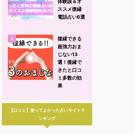
体験談＆オ
ススメ復縁
電話占い6選
復縁できる
2
超強力おま
じない13
選！復縁で
きたと口コ
ミ多数の効
果
【口コミ】使ってよかった占いサイトラ
ンキング