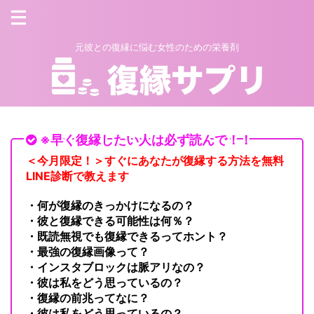
元彼との復縁に悩む女性のための栄養剤
※早く復縁したい人は必ず読んで！！
＜今月限定！＞すぐにあなたが復縁する方法を無料
LINE診断で教えます
・何が復縁のきっかけになるの？
・彼と復縁できる可能性は何％？
・既読無視でも復縁できるってホント？
・最強の復縁画像って？
・インスタブロックは脈アリなの？
・彼は私をどう思っているの？
・復縁の前兆ってなに？
・彼は私をどう思っているの？