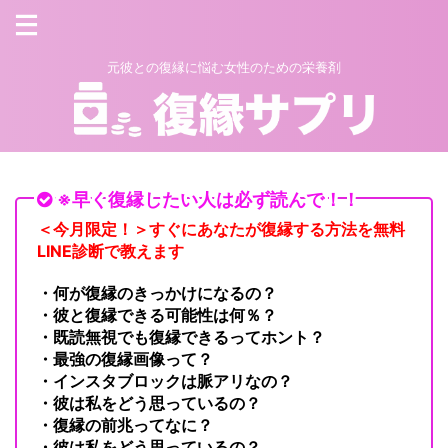
元彼との復縁に悩む女性のための栄養剤
※早く復縁したい人は必ず読んで！！
＜今月限定！＞すぐにあなたが復縁する方法を無料
LINE診断で教えます
・何が復縁のきっかけになるの？
・彼と復縁できる可能性は何％？
・既読無視でも復縁できるってホント？
・最強の復縁画像って？
・インスタブロックは脈アリなの？
・彼は私をどう思っているの？
・復縁の前兆ってなに？
・彼は私をどう思っているの？