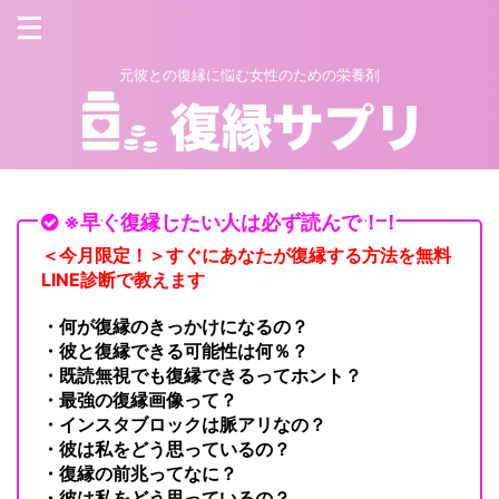
元彼との復縁に悩む女性のための栄養剤
※早く復縁したい人は必ず読んで！！
＜今月限定！＞すぐにあなたが復縁する方法を無料
LINE診断で教えます
・何が復縁のきっかけになるの？
・彼と復縁できる可能性は何％？
・既読無視でも復縁できるってホント？
・最強の復縁画像って？
・インスタブロックは脈アリなの？
・彼は私をどう思っているの？
・復縁の前兆ってなに？
・彼は私をどう思っているの？