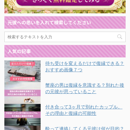
元彼への思いを入れて検索してください
人気の記事
待ち受けを変えるだけで復縁できる？
おすすめ画像７つ
蟹座の男は復縁を意識する？別れた後
の元彼が思っていること
付き合って3ヶ月で別れたカップル。
その理由と復縁の可能性
酔って連絡してくる元彼は何が目的？