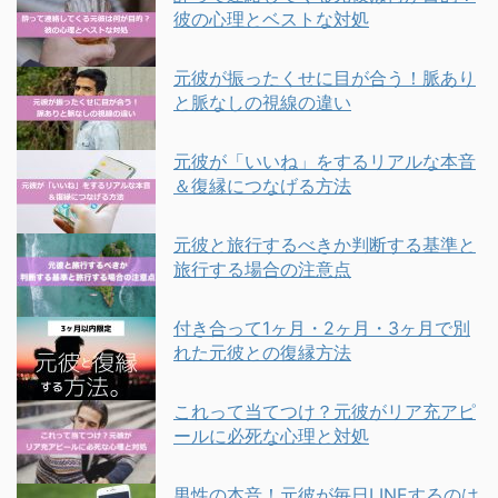
彼の心理とベストな対処
元彼が振ったくせに目が合う！脈あり
と脈なしの視線の違い
元彼が「いいね」をするリアルな本音
＆復縁につなげる方法
元彼と旅行するべきか判断する基準と
旅行する場合の注意点
付き合って1ヶ月・2ヶ月・3ヶ月で別
れた元彼との復縁方法
これって当てつけ？元彼がリア充アピ
ールに必死な心理と対処
男性の本音！元彼が毎日LINEするのは