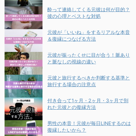
酔って連絡してくる元彼は何が目的？
彼の心理とベストな対処
元彼が「いいね」をするリアルな本音
＆復縁につなげる方法
元彼が振ったくせに目が合う！脈あり
と脈なしの視線の違い
元彼と旅行するべきか判断する基準と
旅行する場合の注意点
付き合って1ヶ月・2ヶ月・3ヶ月で別
れた元彼との復縁方法
男性の本音！元彼が毎日LINEするのは
復縁したいから？