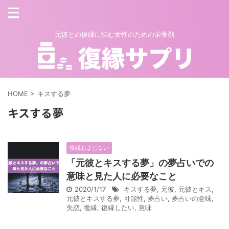
元彼との復縁に悩む女性のための栄養剤
HOME
>
キスする夢
キスする夢
復縁おまじない
「元彼とキスする夢」の夢占いでの
意味と見た人に必要なこと
2020/1/17
キスする夢
,
元彼
,
元彼とキス
,
元彼とキスする夢
,
可能性
,
夢占い
,
夢占いの意味
,
失恋
,
復縁
,
復縁したい
,
意味