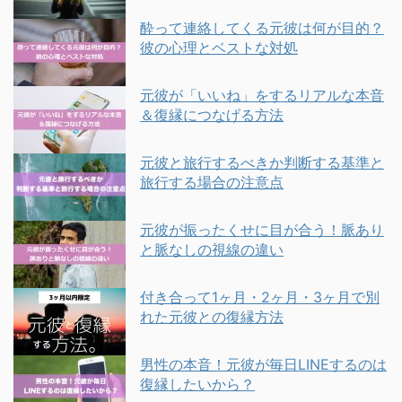
酔って連絡してくる元彼は何が目的？
彼の心理とベストな対処
元彼が「いいね」をするリアルな本音
＆復縁につなげる方法
元彼と旅行するべきか判断する基準と
旅行する場合の注意点
元彼が振ったくせに目が合う！脈あり
と脈なしの視線の違い
付き合って1ヶ月・2ヶ月・3ヶ月で別
れた元彼との復縁方法
男性の本音！元彼が毎日LINEするのは
復縁したいから？