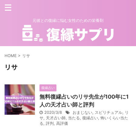
元彼との復縁に悩む女性のための栄養剤
HOME
>
リサ
リサ
復縁占い
無料復縁占いのリサ先生が100年に1
人の天才占い師と評判
2020/3/8
おまじない
,
スピリチュアル
,
リ
サ
,
天才占い師
,
当たる
,
復縁占い
,
怖いくらい当た
る
,
評判
,
高評価