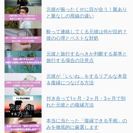
元彼が振ったくせに目が合う！脈あり
と脈なしの視線の違い
酔って連絡してくる元彼は何が目的？
彼の心理とベストな対処
元彼と旅行するべきか判断する基準と
旅行する場合の注意点
元彼が「いいね」をするリアルな本音
＆復縁につなげる方法
付き合って1ヶ月・2ヶ月・3ヶ月で別
れた元彼との復縁方法
本当に当たった「復縁できる手相」の
みを徹底的に厳選します