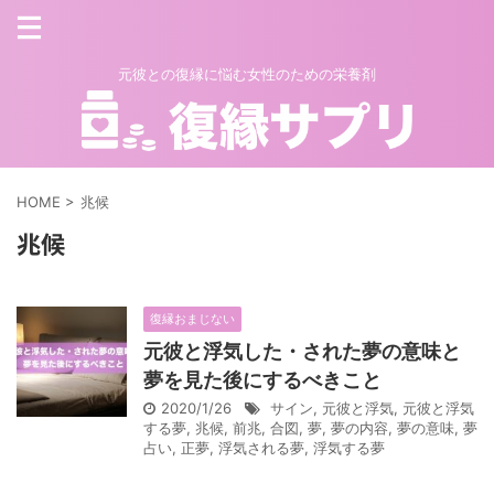
元彼との復縁に悩む女性のための栄養剤
HOME
>
兆候
兆候
復縁おまじない
元彼と浮気した・された夢の意味と
夢を見た後にするべきこと
2020/1/26
サイン
,
元彼と浮気
,
元彼と浮気
する夢
,
兆候
,
前兆
,
合図
,
夢
,
夢の内容
,
夢の意味
,
夢
占い
,
正夢
,
浮気される夢
,
浮気する夢