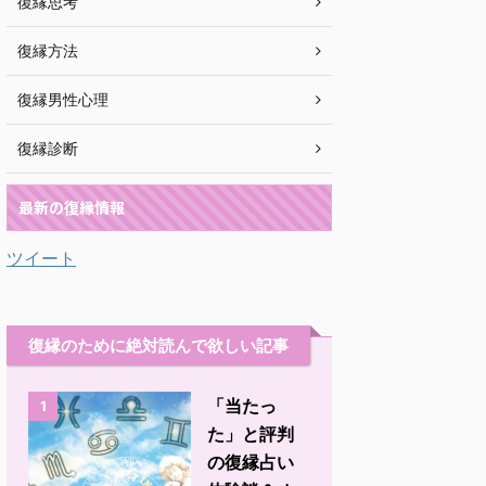
復縁思考
復縁方法
復縁男性心理
復縁診断
最新の復縁情報
ツイート
復縁のために絶対読んで欲しい記事
「当たっ
1
た」と評判
の復縁占い