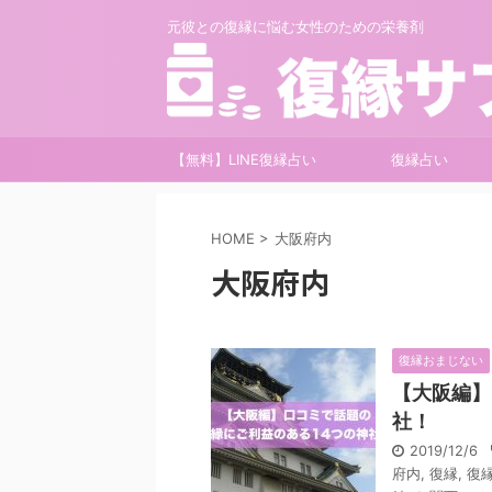
元彼との復縁に悩む女性のための栄養剤
【無料】LINE復縁占い
復縁占い
HOME
>
大阪府内
大阪府内
復縁おまじない
【大阪編】
社！
2019/12/6
府内
,
復縁
,
復