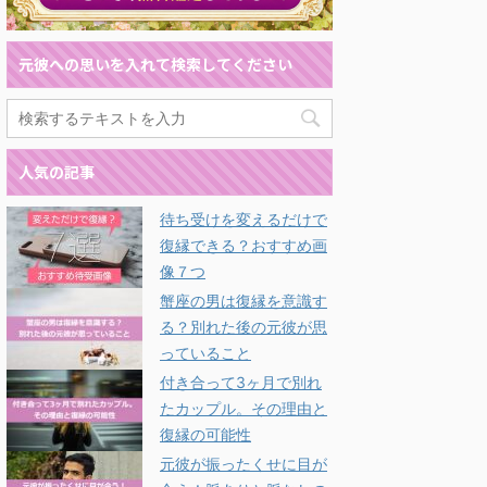
元彼への思いを入れて検索してください
人気の記事
待ち受けを変えるだけで
復縁できる？おすすめ画
像７つ
蟹座の男は復縁を意識す
る？別れた後の元彼が思
っていること
付き合って3ヶ月で別れ
たカップル。その理由と
復縁の可能性
元彼が振ったくせに目が