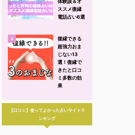
体験談＆オ
ススメ復縁
電話占い6選
復縁できる
2
超強力おま
じない13
選！復縁で
きたと口コ
ミ多数の効
果
【口コミ】使ってよかった占いサイトラ
ンキング