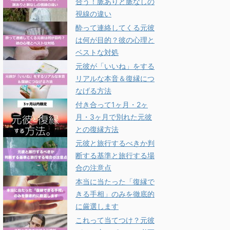
合う！脈ありと脈なしの
視線の違い
酔って連絡してくる元彼
は何が目的？彼の心理と
ベストな対処
元彼が「いいね」をする
リアルな本音＆復縁につ
なげる方法
付き合って1ヶ月・2ヶ
月・3ヶ月で別れた元彼
との復縁方法
元彼と旅行するべきか判
断する基準と旅行する場
合の注意点
本当に当たった「復縁で
きる手相」のみを徹底的
に厳選します
これって当てつけ？元彼