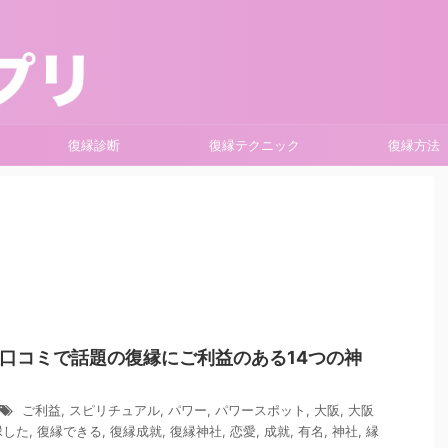
復縁診断
復縁テクニック
復縁方法
口コミで話題の復縁にご利益のある14つの神
ご利益
,
スピリチュアル
,
パワー
,
パワースポット
,
大阪
,
大阪
縁した
,
復縁できる
,
復縁成就
,
復縁神社
,
恋愛
,
成就
,
有名
,
神社
,
縁