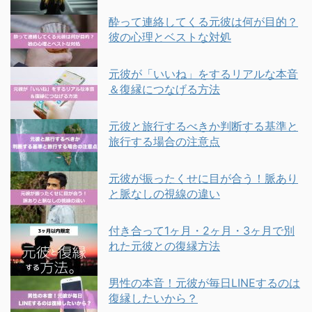
酔って連絡してくる元彼は何が目的？
彼の心理とベストな対処
元彼が「いいね」をするリアルな本音
＆復縁につなげる方法
元彼と旅行するべきか判断する基準と
旅行する場合の注意点
元彼が振ったくせに目が合う！脈あり
と脈なしの視線の違い
付き合って1ヶ月・2ヶ月・3ヶ月で別
れた元彼との復縁方法
男性の本音！元彼が毎日LINEするのは
復縁したいから？