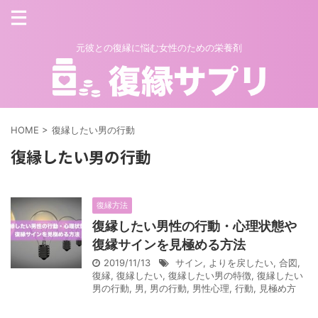
元彼との復縁に悩む女性のための栄養剤
HOME
>
復縁したい男の行動
復縁したい男の行動
復縁方法
復縁したい男性の行動・心理状態や
復縁サインを見極める方法
2019/11/13
サイン
,
よりを戻したい
,
合図
,
復縁
,
復縁したい
,
復縁したい男の特徴
,
復縁したい
男の行動
,
男
,
男の行動
,
男性心理
,
行動
,
見極め方