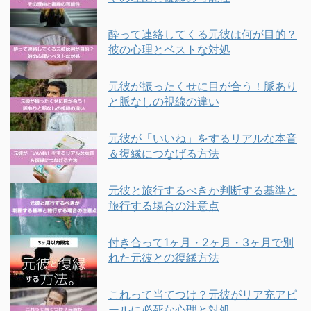
酔って連絡してくる元彼は何が目的？
彼の心理とベストな対処
元彼が振ったくせに目が合う！脈あり
と脈なしの視線の違い
元彼が「いいね」をするリアルな本音
＆復縁につなげる方法
元彼と旅行するべきか判断する基準と
旅行する場合の注意点
付き合って1ヶ月・2ヶ月・3ヶ月で別
れた元彼との復縁方法
これって当てつけ？元彼がリア充アピ
ールに必死な心理と対処