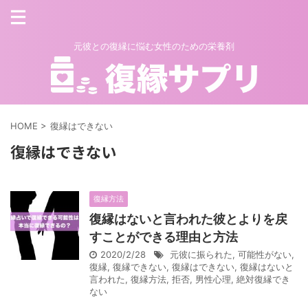
元彼との復縁に悩む女性のための栄養剤
HOME
>
復縁はできない
復縁はできない
復縁方法
復縁はないと言われた彼とよりを戻
すことができる理由と方法
2020/2/28
元彼に振られた
,
可能性がない
,
復縁
,
復縁できない
,
復縁はできない
,
復縁はないと
言われた
,
復縁方法
,
拒否
,
男性心理
,
絶対復縁でき
ない