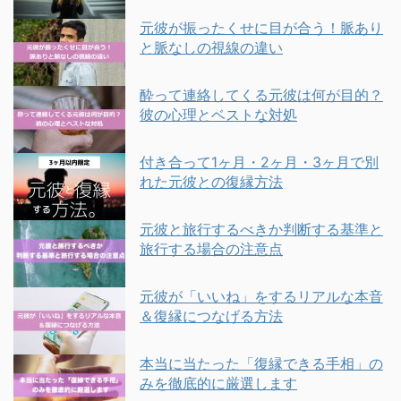
元彼が振ったくせに目が合う！脈あり
と脈なしの視線の違い
酔って連絡してくる元彼は何が目的？
彼の心理とベストな対処
付き合って1ヶ月・2ヶ月・3ヶ月で別
れた元彼との復縁方法
元彼と旅行するべきか判断する基準と
旅行する場合の注意点
元彼が「いいね」をするリアルな本音
＆復縁につなげる方法
本当に当たった「復縁できる手相」の
みを徹底的に厳選します