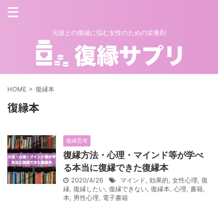
元彼との復縁に悩む女性のための栄養剤
HOME
>
復縁本
復縁本
復縁思考
復縁方法・心理・マインド等が学べ
る本当に復縁できた復縁本
2020/4/26
マインド
,
効果的
,
女性心理
,
復
縁
,
復縁したい
,
復縁できない
,
復縁本
,
心理
,
書籍
,
本
,
男性心理
,
電子書籍