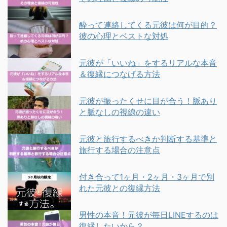
酔って連絡してくる元彼は何が目的？
彼の心理とベストな対処
元彼が「いいね」をするリアルな本音
＆復縁につなげる方法
元彼が振ったくせに目が合う！脈あり
と脈なしの視線の違い
元彼と旅行するべきか判断する基準と
旅行する場合の注意点
付き合って1ヶ月・2ヶ月・3ヶ月で別
れた元彼との復縁方法
男性の本音！元彼が毎日LINEするのは
復縁したいから？