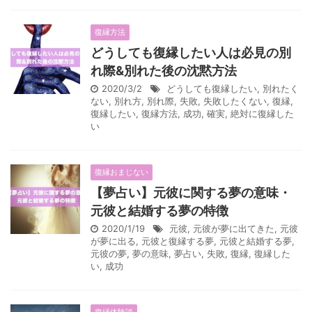
復縁方法
どうしても復縁したい人は必見の別
れ際&別れた後の沈黙方法
2020/3/2
どうしても復縁したい
,
別れたく
ない
,
別れ方
,
別れ際
,
失敗
,
失敗したくない
,
復縁
,
復縁したい
,
復縁方法
,
成功
,
確実
,
絶対に復縁した
い
復縁おまじない
【夢占い】元彼に関する夢の意味・
元彼と結婚する夢の特徴
2020/1/19
元彼
,
元彼が夢に出てきた
,
元彼
が夢に出る
,
元彼と復縁する夢
,
元彼と結婚する夢
,
元彼の夢
,
夢の意味
,
夢占い
,
失敗
,
復縁
,
復縁した
い
,
成功