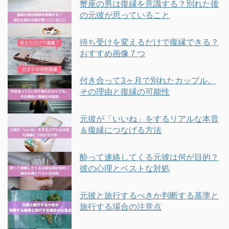
蟹座の男は復縁を意識する？別れた後
の元彼が思っていること
待ち受けを変えるだけで復縁できる？
おすすめ画像７つ
付き合って3ヶ月で別れたカップル。
その理由と復縁の可能性
元彼が「いいね」をするリアルな本音
＆復縁につなげる方法
酔って連絡してくる元彼は何が目的？
彼の心理とベストな対処
元彼と旅行するべきか判断する基準と
旅行する場合の注意点