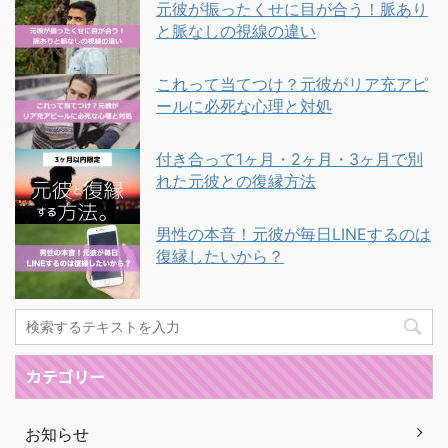
元彼が振ったくせに目が合う！脈あり
と脈なしの視線の違い
これって当てつけ？元彼がリア充アピ
ールに必死な心理と対処
付き合って1ヶ月・2ヶ月・3ヶ月で別
れた元彼との復縁方法
男性の本音！元彼が毎日LINEするのは
復縁したいから？
カテゴリー
お知らせ