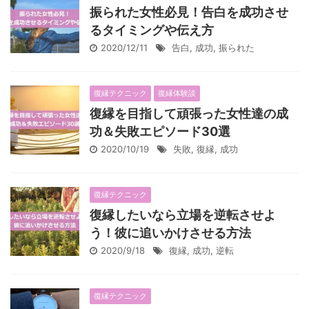
振られた女性必見！告白を成功させ
るタイミングや伝え方
2020/12/11
告白
,
成功
,
振られた
復縁テクニック
復縁体験談
復縁を目指して頑張った女性達の成
功＆失敗エピソード30選
2020/10/19
失敗
,
復縁
,
成功
復縁テクニック
復縁したいなら立場を逆転させよ
う！彼に追いかけさせる方法
2020/9/18
復縁
,
成功
,
逆転
復縁テクニック