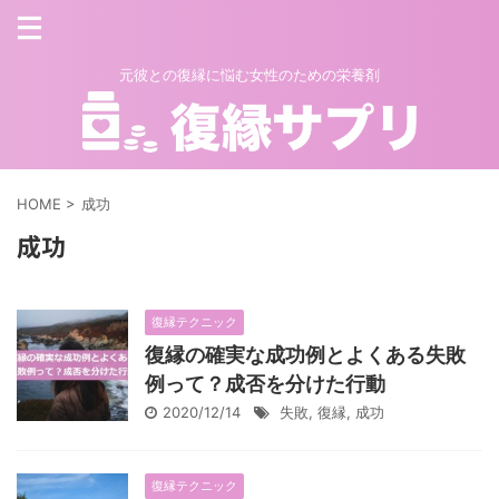
元彼との復縁に悩む女性のための栄養剤
HOME
>
成功
成功
復縁テクニック
復縁の確実な成功例とよくある失敗
例って？成否を分けた行動
2020/12/14
失敗
,
復縁
,
成功
復縁テクニック