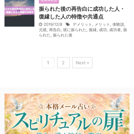
復縁体験談
振られた後の再告白に成功した人・
復縁した人の特徴や共通点
2019/12/8
デメリット
,
メリット
,
体験談
,
元彼
,
再告白
,
彼に振られた
,
復縁
,
成功
,
成功者
,
振
られた
,
振られた後
1
2
Next »