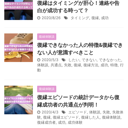
復縁はタイミングが肝心！連絡や告
白が成功する時って？
2020/8/26
タイミング
,
復縁
,
成功
復縁体験談
復縁できなかった人の特徴&復縁でき
ない人が意識すべきこと
2020/5/3
したい
,
できない
,
できなかった
,
体験談
,
共通点
,
失敗
,
復縁
,
復縁方法
,
成功
,
特徴
,
行
動
復縁体験談
復縁エピソードの統計データから復
縁成功者の共通点が判明！
2020/4/3
エピソード
,
体験談
,
失敗
,
失敗体
験
,
復縁
,
復縁エピソード
,
復縁した人
,
復縁体験談
,
復縁成功者
,
成功
,
成功体験