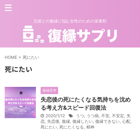
元彼との復縁に悩む女性のための栄養剤
HOME
>
死にたい
死にたい
復縁思考
失恋後の死にたくなる気持ちを沈め
る考え方&スピード回復法
2020/1/12
うつ
,
うつ病
,
不安
,
不安定
,
失
恋
,
失恋後
,
復縁
,
復縁したい
,
復縁できない
,
心配
,
死にたい
,
死にたくなる
,
精神