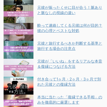
元彼が振ったくせに目が合う！脈あり
と脈なしの視線の違い
酔って連絡してくる元彼は何が目的？
彼の心理とベストな対処
元彼と旅行するべきか判断する基準と
旅行する場合の注意点
元彼が「いいね」をするリアルな本音
＆復縁につなげる方法
付き合って1ヶ月・2ヶ月・3ヶ月で別
れた元彼との復縁方法
本当に当たった「復縁できる手相」の
みを徹底的に厳選します