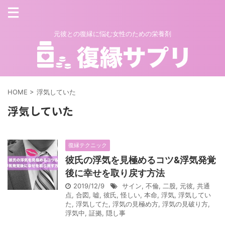
元彼との復縁に悩む女性のための栄養剤
HOME
>
浮気していた
浮気していた
復縁テクニック
彼氏の浮気を見極めるコツ&浮気発覚
後に幸せを取り戻す方法
2019/12/9
サイン
,
不倫
,
二股
,
元彼
,
共通
点
,
合図
,
嘘
,
彼氏
,
怪しい
,
本命
,
浮気
,
浮気してい
た
,
浮気してた
,
浮気の見極め方
,
浮気の見破り方
,
浮気中
,
証拠
,
隠し事