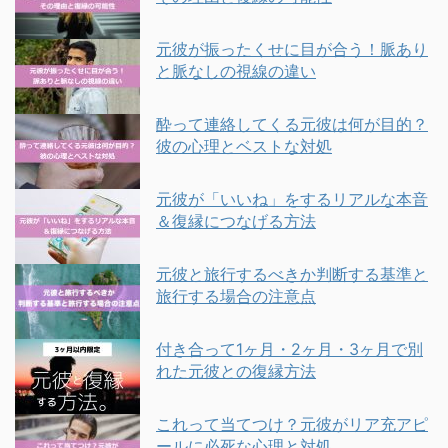
元彼が振ったくせに目が合う！脈あり
と脈なしの視線の違い
酔って連絡してくる元彼は何が目的？
彼の心理とベストな対処
元彼が「いいね」をするリアルな本音
＆復縁につなげる方法
元彼と旅行するべきか判断する基準と
旅行する場合の注意点
付き合って1ヶ月・2ヶ月・3ヶ月で別
れた元彼との復縁方法
これって当てつけ？元彼がリア充アピ
ールに必死な心理と対処