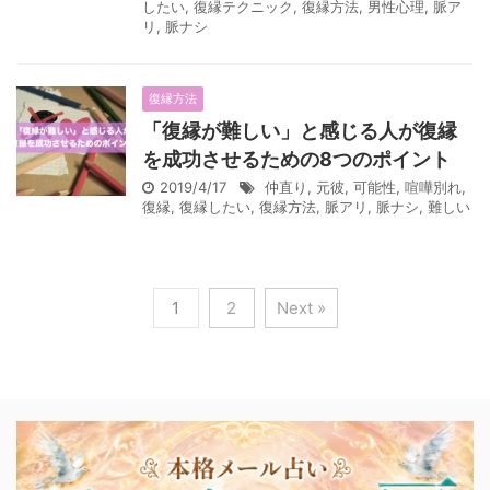
したい
,
復縁テクニック
,
復縁方法
,
男性心理
,
脈ア
リ
,
脈ナシ
復縁方法
「復縁が難しい」と感じる人が復縁
を成功させるための8つのポイント
2019/4/17
仲直り
,
元彼
,
可能性
,
喧嘩別れ
,
復縁
,
復縁したい
,
復縁方法
,
脈アリ
,
脈ナシ
,
難しい
1
2
Next »