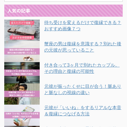
人気の記事
待ち受けを変えるだけで復縁できる？
おすすめ画像７つ
蟹座の男は復縁を意識する？別れた後
の元彼が思っていること
付き合って3ヶ月で別れたカップル。
その理由と復縁の可能性
元彼が振ったくせに目が合う！脈あり
と脈なしの視線の違い
元彼が「いいね」をするリアルな本音
＆復縁につなげる方法