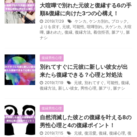
大喧嘩で別れた元彼と復縁する6の手
順&復縁に向けた3つの心構え！
2019/7/29
ケンカ
,
ケンカ別れ
,
ブロック
,
よりを戻す
,
元彼
,
可能性
,
喧嘩別れ
,
大ゲンカ
,
大喧
嘩
,
嫌われた
,
復縁
,
復縁方法
,
着信拒否
,
脈アリ
,
脈
ナシ
復縁男性心理
別れてすぐに元彼に新しい彼女が出
来たら復縁できる？心理と対処法
2019/7/19
元彼
,
別れてすぐ
,
可能性
,
復縁
,
復縁方法
,
新しい彼女
,
男性心理
,
脈アリ
,
脈ナシ
復縁男性心理
自然消滅した彼との復縁を叶える8の
男性心理と4の復縁ポイント！
2019/7/15
元彼
,
復活愛
,
復縁
,
復縁心理
,
復