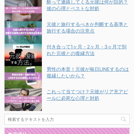
酔って連絡してくる元彼は何が目的？
彼の心理とベストな対処
元彼と旅行するべきか判断する基準と
旅行する場合の注意点
付き合って1ヶ月・2ヶ月・3ヶ月で別
れた元彼との復縁方法
男性の本音！元彼が毎日LINEするのは
復縁したいから？
これって当てつけ？元彼がリア充アピ
ールに必死な心理と対処