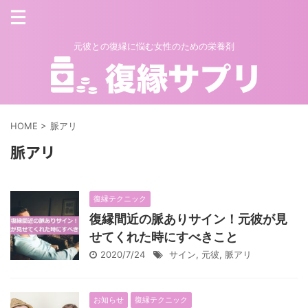
元彼との復縁に悩む女性のための栄養剤
HOME
>
脈アリ
脈アリ
復縁テクニック
復縁間近の脈ありサイン！元彼が見
せてくれた時にすべきこと
2020/7/24
サイン
,
元彼
,
脈アリ
お知らせ
復縁テクニック