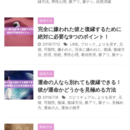
縁方法
,
男性心理
,
脈アリ
,
脈ナシ
,
自然消滅
復縁方法
完全に嫌われた彼と復縁するために
絶対に必要な9つのポイント！
2019/7/12
LINE
,
ブロック
,
よりを戻す
,
元
彼
,
可能性
,
嫌われた
,
完全に嫌われた
,
復縁
,
復縁方
法
,
拒否
,
拒絶
,
男性心理
,
着信拒否
,
脈アリ
,
脈ナシ
復縁方法
運命の人なら別れても復縁できる！
彼が運命かどうかを見極める方法
2019/7/8
スピリチュアル
,
よりを戻す
,
元
彼
,
可能性
,
復縁
,
復縁方法
,
脈アリ
,
脈ナシ
,
見極め
方
,
運命の人
,
運命の相手
復縁方法