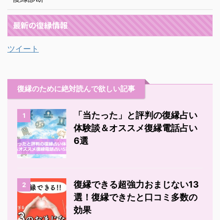
最新の復縁情報
ツイート
復縁のために絶対読んで欲しい記事
「当たった」と評判の復縁占い
1
体験談＆オススメ復縁電話占い
6選
復縁できる超強力おまじない13
2
選！復縁できたと口コミ多数の
効果