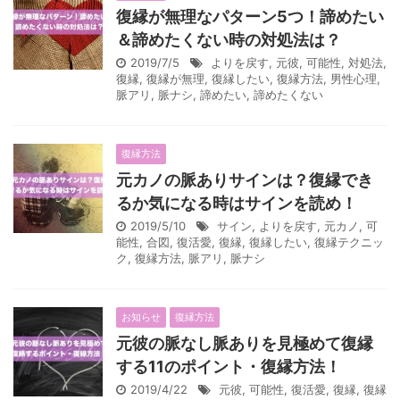
復縁が無理なパターン5つ！諦めたい
＆諦めたくない時の対処法は？
2019/7/5
よりを戻す
,
元彼
,
可能性
,
対処法
,
復縁
,
復縁が無理
,
復縁したい
,
復縁方法
,
男性心理
,
脈アリ
,
脈ナシ
,
諦めたい
,
諦めたくない
復縁方法
元カノの脈ありサインは？復縁でき
るか気になる時はサインを読め！
2019/5/10
サイン
,
よりを戻す
,
元カノ
,
可
能性
,
合図
,
復活愛
,
復縁
,
復縁したい
,
復縁テクニッ
ク
,
復縁方法
,
脈アリ
,
脈ナシ
お知らせ
復縁方法
元彼の脈なし脈ありを見極めて復縁
する11のポイント・復縁方法！
2019/4/22
元彼
,
可能性
,
復活愛
,
復縁
,
復縁