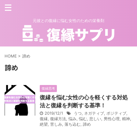
元彼との復縁に悩む女性のための栄養剤
HOME
>
諦め
諦め
復縁思考
復縁を悩む女性の心を軽くする対処
法と復縁を判断する基準！
2019/12/1
うつ
,
ネガティブ
,
ポジティブ
,
復縁
,
復縁方法
,
悩み
,
悩む
,
悲しい
,
男性心理
,
精神
,
絶望
,
苦しみ
,
落ち込む
,
諦め