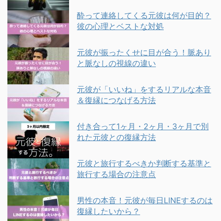
酔って連絡してくる元彼は何が目的？
彼の心理とベストな対処
元彼が振ったくせに目が合う！脈あり
と脈なしの視線の違い
元彼が「いいね」をするリアルな本音
＆復縁につなげる方法
付き合って1ヶ月・2ヶ月・3ヶ月で別
れた元彼との復縁方法
元彼と旅行するべきか判断する基準と
旅行する場合の注意点
男性の本音！元彼が毎日LINEするのは
復縁したいから？