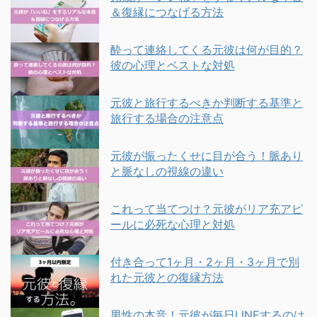
＆復縁につなげる方法
酔って連絡してくる元彼は何が目的？
彼の心理とベストな対処
元彼と旅行するべきか判断する基準と
旅行する場合の注意点
元彼が振ったくせに目が合う！脈あり
と脈なしの視線の違い
これって当てつけ？元彼がリア充アピ
ールに必死な心理と対処
付き合って1ヶ月・2ヶ月・3ヶ月で別
れた元彼との復縁方法
男性の本音！元彼が毎日LINEするのは