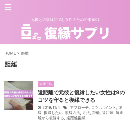
元彼との復縁に悩む女性のための栄養剤
HOME
>
距離
距離
復縁方法
遠距離で元彼と復縁したい女性は9の
コツを守ると復縁できる
2019/11/4
アプローチ
,
コツ
,
ポイント
,
復
縁
,
復縁したい
,
復縁方法
,
方法
,
距離
,
遠距離
,
遠距
離から復縁する
,
遠距離復縁