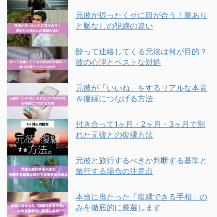
元彼が振ったくせに目が合う！脈あり
と脈なしの視線の違い
酔って連絡してくる元彼は何が目的？
彼の心理とベストな対処
元彼が「いいね」をするリアルな本音
＆復縁につなげる方法
付き合って1ヶ月・2ヶ月・3ヶ月で別
れた元彼との復縁方法
元彼と旅行するべきか判断する基準と
旅行する場合の注意点
本当に当たった「復縁できる手相」の
みを徹底的に厳選します