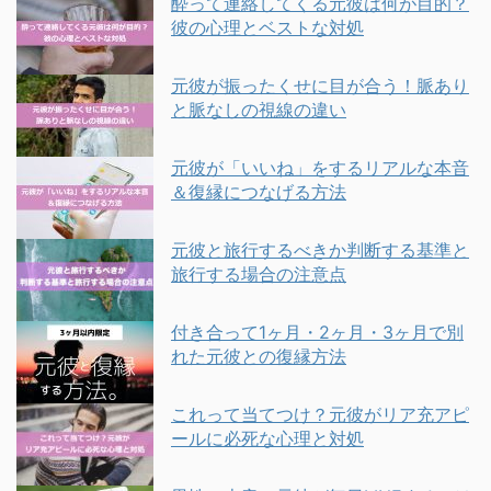
酔って連絡してくる元彼は何が目的？
彼の心理とベストな対処
元彼が振ったくせに目が合う！脈あり
と脈なしの視線の違い
元彼が「いいね」をするリアルな本音
＆復縁につなげる方法
元彼と旅行するべきか判断する基準と
旅行する場合の注意点
付き合って1ヶ月・2ヶ月・3ヶ月で別
れた元彼との復縁方法
これって当てつけ？元彼がリア充アピ
ールに必死な心理と対処