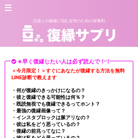
元彼との復縁に悩む女性のための栄養剤
※早く復縁したい人は必ず読んで！！
＜今月限定！＞すぐにあなたが復縁する方法を無料
LINE診断で教えます
・何が復縁のきっかけになるの？
・彼と復縁できる可能性は何％？
・既読無視でも復縁できるってホント？
・最強の復縁画像って？
・インスタブロックは脈アリなの？
・彼は私をどう思っているの？
・復縁の前兆ってなに？
・彼は私をどう思っているの？