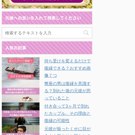
元彼への思いを入れて検索してください
人気の記事
待ち受けを変えるだけで
復縁できる？おすすめ画
像７つ
蟹座の男は復縁を意識す
る？別れた後の元彼が思
っていること
付き合って3ヶ月で別れ
たカップル。その理由と
復縁の可能性
元彼が振ったくせに目が