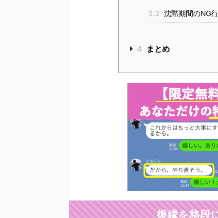
3.3
沈黙期間のNG
4
まとめ
復縁を格段