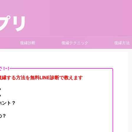
復縁診断
復縁テクニック
復縁方法
で！！
縁する方法を無料LINE診断で教えます
？
？
ホント？
の？