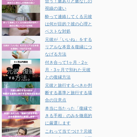
合う！脈ありと脈なしの
視線の違い
酔って連絡してくる元彼
は何が目的？彼の心理と
ベストな対処
元彼が「いいね」をする
リアルな本音＆復縁につ
なげる方法
付き合って1ヶ月・2ヶ
月・3ヶ月で別れた元彼
との復縁方法
元彼と旅行するべきか判
断する基準と旅行する場
合の注意点
本当に当たった「復縁で
きる手相」のみを徹底的
に厳選します
これって当てつけ？元彼