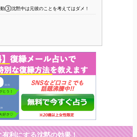
行動③沈黙中は元彼のことを考えてはダメ！
に有利にする沈黙の効果！