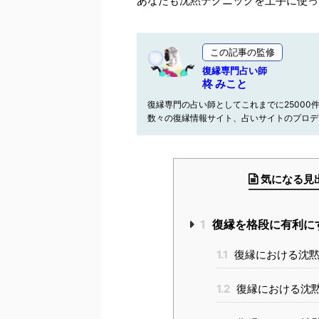
あなたも沈黙テクニックを上手に使っ
この記事の監修
復縁専門占い師
柊 みこと
復縁専門の占い師としてこれまでに25000
数々の復縁情報サイト、占いサイトのプロデ
気になる見
1
復縁を格段に有利に
1.1
復縁における沈黙
1.2
復縁における沈