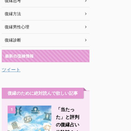
復縁思考
復縁方法
復縁男性心理
復縁診断
最新の復縁情報
ツイート
復縁のために絶対読んで欲しい記事
「当たっ
1
た」と評判
の復縁占い