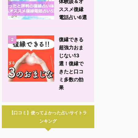
体験談＆オ
ススメ復縁
電話占い6選
復縁できる
2
超強力おま
じない13
選！復縁で
きたと口コ
ミ多数の効
果
【口コミ】使ってよかった占いサイトラ
ンキング