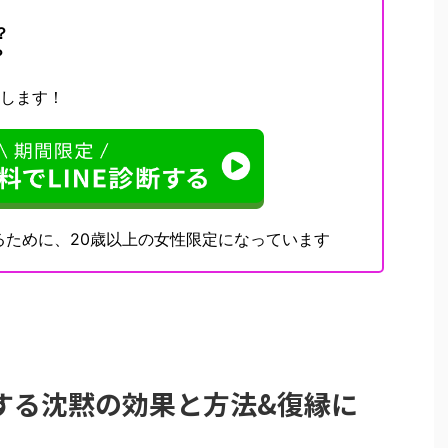
？
？
決します！
るために、20歳以上の女性限定になっています
する沈黙の効果と方法&復縁に