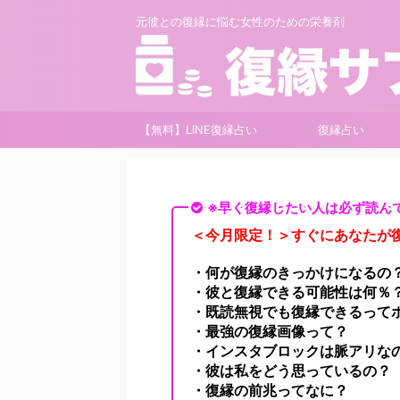
元彼との復縁に悩む女性のための栄養剤
【無料】LINE復縁占い
復縁占い
※早く復縁したい人は必ず読ん
＜今月限定！＞すぐにあなたが復
・何が復縁のきっかけになるの
・彼と復縁できる可能性は何％
・既読無視でも復縁できるって
・最強の復縁画像って？
・インスタブロックは脈アリな
・彼は私をどう思っているの？
・復縁の前兆ってなに？