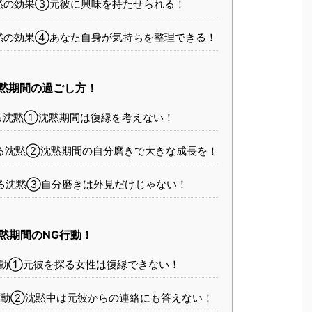
黙の効果③元彼に興味を持たせられる！
黙の効果④あなた自身が気持ちを整理できる！
黙期間の過ごし方！
る沈黙①沈黙期間は復縁を考えない！
る沈黙②沈黙期間の自分磨きで大きな成長を！
る沈黙③自分磨きは外見だけじゃない！
黙期間のNG行動！
行動①元彼を探る女性は復縁できない！
行動②沈黙中は元彼からの連絡にも答えない！