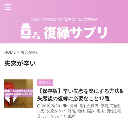
元彼との復縁に悩む女性のための栄養剤
HOME
>
失恋が辛い
失恋が辛い
復縁方法
【保存版】辛い失恋を楽にする方法&
失恋後の復縁に必要なこと17選
2019/8/30
分析
,
別れた原因
,
原因
,
可能性
,
失恋
,
失恋が辛い
,
対策
,
復縁
,
悩み
,
理由
,
男性心理
,
苦しい
,
辛い
,
辛い復縁