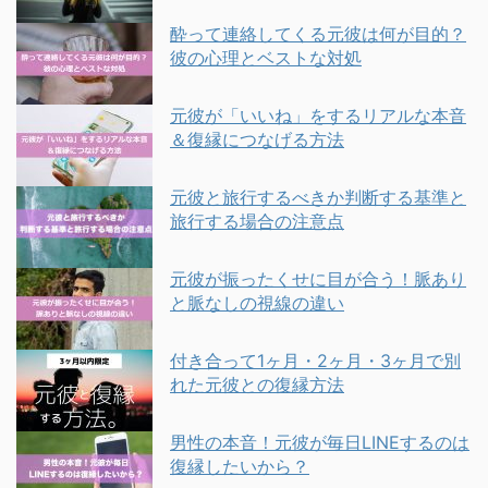
酔って連絡してくる元彼は何が目的？
彼の心理とベストな対処
元彼が「いいね」をするリアルな本音
＆復縁につなげる方法
元彼と旅行するべきか判断する基準と
旅行する場合の注意点
元彼が振ったくせに目が合う！脈あり
と脈なしの視線の違い
付き合って1ヶ月・2ヶ月・3ヶ月で別
れた元彼との復縁方法
男性の本音！元彼が毎日LINEするのは
復縁したいから？